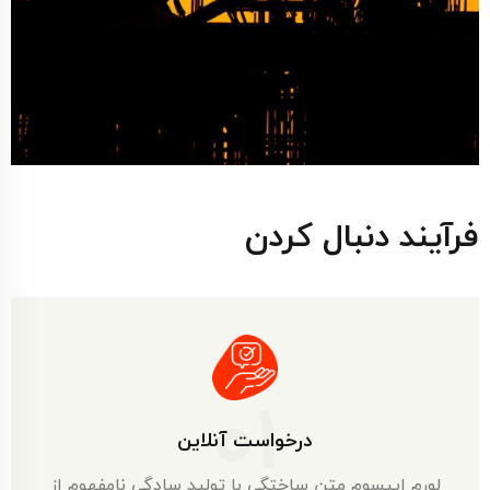
فرآیند دنبال کردن
01
درخواست آنلاین
لورم ایپسوم متن ساختگی با تولید سادگی نامفهوم از